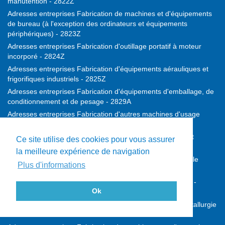
manutention - 2822Z
Adresses entreprises Fabrication de machines et d'équipements
de bureau (à l'exception des ordinateurs et équipements
périphériques) - 2823Z
Adresses entreprises Fabrication d'outillage portatif à moteur
incorporé - 2824Z
Adresses entreprises Fabrication d'équipements aérauliques et
frigorifiques industriels - 2825Z
Adresses entreprises Fabrication d'équipements d'emballage, de
conditionnement et de pesage - 2829A
Adresses entreprises Fabrication d'autres machines d'usage
général - 2829B
Adresses entreprises Fabrication de machines agricoles et
Ce site utilise des cookies pour vous assurer
forestières - 2830Z
la meilleure expérience de navigation
Adresses entreprises Fabrication de machines-outils pour le
Plus d'informations
travail des métaux - 2841Z
Adresses entreprises Fabrication d'autres machines-outils -
Ok
2849Z
Adresses entreprises Fabrication de machines pour la métallurgie
- 2891Z