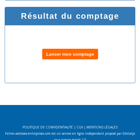
Résultat du comptage
Lancer mon comptage
POLITIQUE DE CONFIDENTIALITÉ
|
CGV
|
MENTIONS LÉGALES
Fichier-adresses-entreprises.com est un service en ligne indépendant proposé par Edictalys
sous licence etalab 2.0