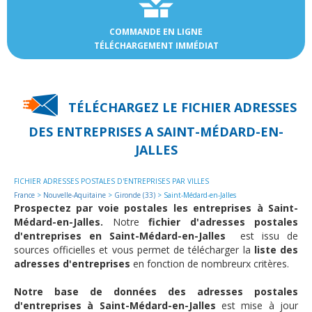
COMMANDE EN LIGNE
TÉLÉCHARGEMENT IMMÉDIAT
TÉLÉCHARGEZ LE FICHIER ADRESSES
DES
ENTREPRISES A SAINT-MÉDARD-EN-
JALLES
FICHIER ADRESSES POSTALES D'ENTREPRISES PAR VILLES
France
>
Nouvelle-Aquitaine
>
Gironde (33)
> Saint-Médard-en-Jalles
Prospectez par voie postales les entreprises à Saint-
Médard-en-Jalles.
Notre
fichier d'adresses postales
d'entreprises en Saint-Médard-en-Jalles
est issu de
sources officielles et vous permet de télécharger la
liste des
adresses d'entreprises
en fonction de nombreurx critères.
Notre base de données des adresses postales
d'entreprises à Saint-Médard-en-Jalles
est mise à jour