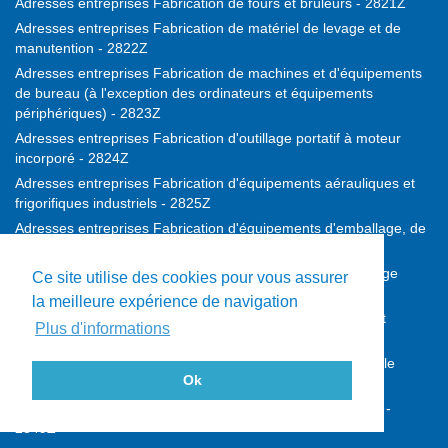
Adresses entreprises Fabrication de fours et brûleurs - 2821Z
Adresses entreprises Fabrication de matériel de levage et de
manutention - 2822Z
Adresses entreprises Fabrication de machines et d'équipements
de bureau (à l'exception des ordinateurs et équipements
périphériques) - 2823Z
Adresses entreprises Fabrication d'outillage portatif à moteur
incorporé - 2824Z
Adresses entreprises Fabrication d'équipements aérauliques et
frigorifiques industriels - 2825Z
Adresses entreprises Fabrication d'équipements d'emballage, de
conditionnement et de pesage - 2829A
Adresses entreprises Fabrication d'autres machines d'usage
Ce site utilise des cookies pour vous assurer
général - 2829B
la meilleure expérience de navigation
Adresses entreprises Fabrication de machines agricoles et
Plus d'informations
forestières - 2830Z
Adresses entreprises Fabrication de machines-outils pour le
Ok
travail des métaux - 2841Z
Adresses entreprises Fabrication d'autres machines-outils -
2849Z