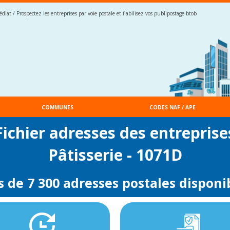
iat / Prospectez les entreprises par voie postale et fiabilisez vos publipostage btob
COMMUNES
CODES NAF / APE
Fichier adresses des entreprise
Pâtisserie - 1071D
s de 7 300 adresses postales disponi