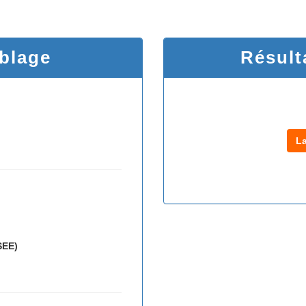
iblage
Résult
L
SEE)