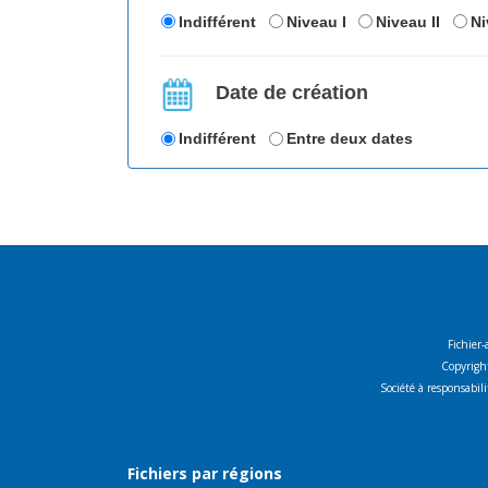
Indifférent
Niveau I
Niveau II
Ni
Date de création
Indifférent
Entre deux dates
Fichier-
Copyright
Société à responsabi
Fichiers par régions