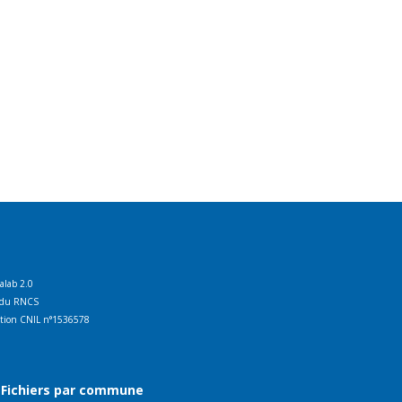
talab 2.0
ct du RNCS
ration CNIL n°1536578
Fichiers par commune