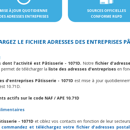
MISE À JOUR QUOTIDIENNE
SOURCES OFFICIELLES
DES ADRESSES ENTREPRISES
CONFORME RGPD
RGEZ LE FICHIER ADRESSES DES
ENTREPRISES PÂT
E
 dont l'activité est Pâtisserie - 1071D.
Notre
fichier d'adress
s permet de télécharger la
liste des adresses d'entreprises
en fonc
s d'entreprises Pâtisserie - 1071D
est mise à jour quotidiennem
 est 10.71D.
ts actifs sur le code NAF / APE 10.71D
alimentaires
tisserie - 1071D
et ciblez vos contacts en fonction de leur secteurs 
s
commandez et téléchargez
votre fichier d'adresses postal