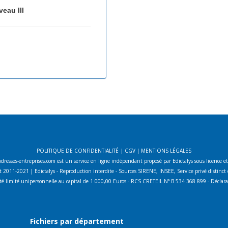
veau III
POLITIQUE DE CONFIDENTIALITÉ
|
CGV
|
MENTIONS LÉGALES
adresses-entreprises.com est un service en ligne indépendant proposé par Edictalys sous licence e
 2011-2021 | Edictalys - Reproduction interdite - Sources SIRENE, INSEE, Service privé distin
lité limité unipersonnelle au capital de 1 000,00 Euros - RCS CRETEIL N° B 534 368 899 - Décla
Fichiers par département