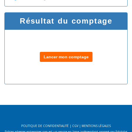
Résultat du comptage
Lancer mon comptage
POLITIQUE DE CONFIDENTIALITÉ
|
CGV
|
MENTIONS LÉGALES
Fichier-adresses-entreprises.com est un service en ligne indépendant proposé par Edictalys