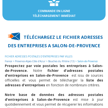
COMMANDE EN LIGNE
TÉLÉCHARGEMENT IMMÉDIAT
TÉLÉCHARGEZ LE FICHIER ADRESSES
DES
ENTREPRISES A SALON-DE-PROVENCE
FICHIER ADRESSES POSTALES D'ENTREPRISES PAR VILLES
France
>
Provence-Alpes-Côte d'Azur
>
Bouches du Rhône (13)
> Salon-de-Provence
Prospectez par voie postales les entreprises à Salon-
de-Provence.
Notre
fichier d'adresses postales
d'entreprises en Salon-de-Provence
est issu de sources
officielles et vous permet de télécharger la
liste des
adresses d'entreprises
en fonction de nombreurx critères.
Notre base de données des adresses postales
d'entreprises à Salon-de-Provence
est mise à jour
quotidiennement et vous permet de récuperer les informations