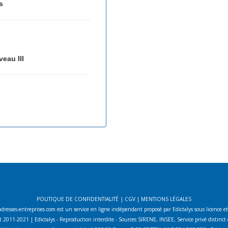
s
veau III
POLITIQUE DE CONFIDENTIALITÉ
|
CGV
|
MENTIONS LÉGALES
adresses-entreprises.com est un service en ligne indépendant proposé par Edictalys sous licence e
 2011-2021 | Edictalys - Reproduction interdite - Sources SIRENE, INSEE, Service privé distin