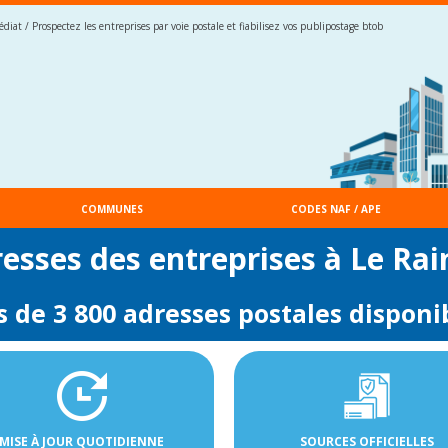
iat / Prospectez les entreprises par voie postale et fiabilisez vos publipostage btob
COMMUNES
CODES NAF / APE
resses des entreprises à Le Rai
s de 3 800 adresses postales disponi
MISE À JOUR QUOTIDIENNE
SOURCES OFFICIELLES