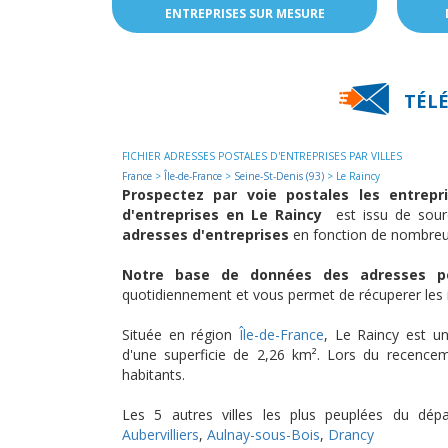
ENTREPRISES SUR MESURE
TÉLÉ
FICHIER ADRESSES POSTALES D'ENTREPRISES PAR VILLES
France
>
Île-de-France
>
Seine-St-Denis (93)
> Le Raincy
Prospectez par voie postales les entrep
d'entreprises en Le Raincy
est issu de sourc
adresses d'entreprises
en fonction de nombreur
Notre base de données des adresses pos
quotidiennement et vous permet de récuperer les in
Située en région
Île-de-France
, Le Raincy est 
d'une superficie de 2,26 km². Lors du recence
habitants.
Les 5 autres villes les plus peuplées du dé
Aubervilliers
,
Aulnay-sous-Bois
,
Drancy