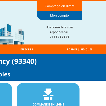
Comptage en direct
Mon compte
Nos conseillers vous
répondent au
01 86 95 05 95
EFFECTIFS
FORMES JURIDIQUES
ncy (93340)
bles
COMMANDE EN LIGNE