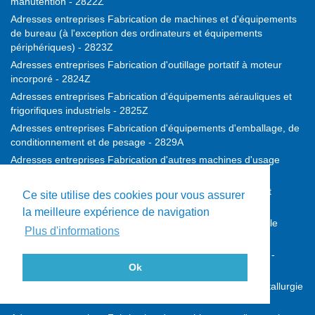
manutention - 2822Z
Adresses entreprises Fabrication de machines et d'équipements
de bureau (à l'exception des ordinateurs et équipements
périphériques) - 2823Z
Adresses entreprises Fabrication d'outillage portatif à moteur
incorporé - 2824Z
Adresses entreprises Fabrication d'équipements aérauliques et
frigorifiques industriels - 2825Z
Adresses entreprises Fabrication d'équipements d'emballage, de
conditionnement et de pesage - 2829A
Adresses entreprises Fabrication d'autres machines d'usage
général - 2829B
Adresses entreprises Fabrication de machines agricoles et
Ce site utilise des cookies pour vous assurer
forestières - 2830Z
la meilleure expérience de navigation
Adresses entreprises Fabrication de machines-outils pour le
Plus d'informations
travail des métaux - 2841Z
Adresses entreprises Fabrication d'autres machines-outils -
Ok
2849Z
Adresses entreprises Fabrication de machines pour la métallurgie
- 2891Z