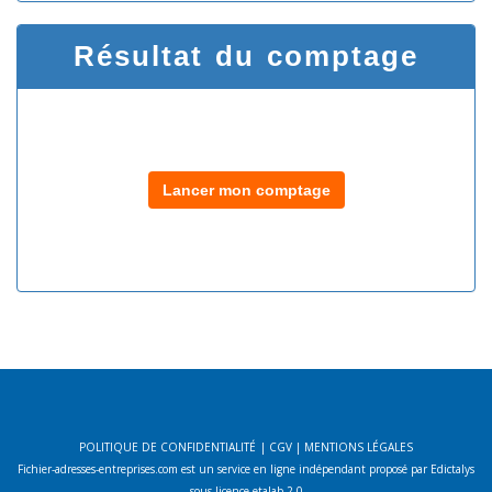
Résultat du comptage
Lancer mon comptage
POLITIQUE DE CONFIDENTIALITÉ
|
CGV
|
MENTIONS LÉGALES
Fichier-adresses-entreprises.com est un service en ligne indépendant proposé par Edictalys
sous licence etalab 2.0