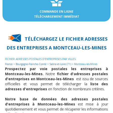
COMMANDE EN LIGNE
TÉLÉCHARGEMENT IMMÉDIAT
TÉLÉCHARGEZ LE FICHIER ADRESSES
DES
ENTREPRISES A MONTCEAU-LES-MINES
FICHIER ADRESSES POSTALES D'ENTREPRISES PAR VILLES
France
>
Bourgogne-Franche-Comté
>
Saône-et-Loire (71)
> Montceau-les-Mines
Prospectez par voie postales les entreprises à
Montceau-les-Mines.
Notre
fichier d'adresses postales
d'entreprises en Montceau-les-Mines
est issu de sources
officielles et vous permet de télécharger la
liste des
adresses d'entreprises
en fonction de nombreurx critères.
Notre base de données des adresses postales
d'entreprises à Montceau-les-Mines
est mise à jour
quotidiennement et vous permet de récuperer les informations