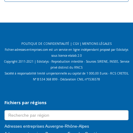
POLITIQUE DE CONFIDENTIALITÉ
|
CGV
|
MENTIONS LÉGALES
Fichier-adresses-entreprises.com est un service en ligne indépendant proposé par Edictalys
sous licence etalab 2.0
Copyright 2011-2021 | Edictalys - Reproduction interdite - Sources SIRENE, INSEE, Service
privé distinct du RNCS
Société à responsabilité limité unipersonnelle au capital de 1 000,00 Euros - RCS CRETEIL
N° B 534 368 899 - Déclaration CNIL n°1536578
Fichiers par régions
Adresses entreprises Auvergne-Rhône-Alpes