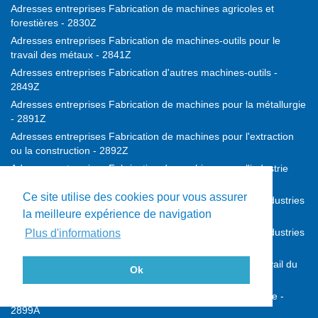
Adresses entreprises Fabrication de machines agricoles et
forestières - 2830Z
Adresses entreprises Fabrication de machines-outils pour le
travail des métaux - 2841Z
Adresses entreprises Fabrication d'autres machines-outils -
2849Z
Adresses entreprises Fabrication de machines pour la métallurgie
- 2891Z
Adresses entreprises Fabrication de machines pour l'extraction
ou la construction - 2892Z
Adresses entreprises Fabrication de machines pour l'industrie
agro-alimentaire - 2893Z
Ce site utilise des cookies pour vous assurer
Adresses entreprises Fabrication de machines pour les industries
la meilleure expérience de navigation
textiles - 2894Z
Adresses entreprises Fabrication de machines pour les industries
Plus d'informations
du papier et du carton - 2895Z
Adresses entreprises Fabrication de machines pour le travail du
Ok
caoutchouc ou des plastiques - 2896Z
Adresses entreprises Fabrication de machines d'imprimerie -
2899A