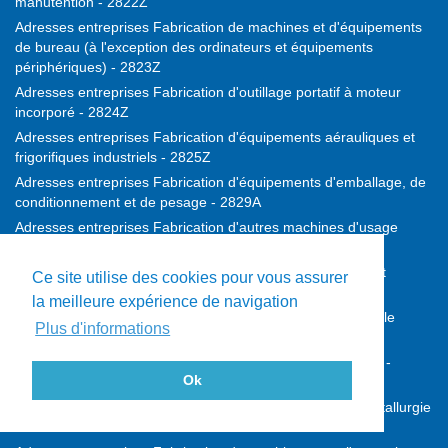
manutention - 2822Z
Adresses entreprises Fabrication de machines et d'équipements
de bureau (à l'exception des ordinateurs et équipements
périphériques) - 2823Z
Adresses entreprises Fabrication d'outillage portatif à moteur
incorporé - 2824Z
Adresses entreprises Fabrication d'équipements aérauliques et
frigorifiques industriels - 2825Z
Adresses entreprises Fabrication d'équipements d'emballage, de
conditionnement et de pesage - 2829A
Adresses entreprises Fabrication d'autres machines d'usage
général - 2829B
Adresses entreprises Fabrication de machines agricoles et
Ce site utilise des cookies pour vous assurer
forestières - 2830Z
la meilleure expérience de navigation
Adresses entreprises Fabrication de machines-outils pour le
Plus d'informations
travail des métaux - 2841Z
Adresses entreprises Fabrication d'autres machines-outils -
Ok
2849Z
Adresses entreprises Fabrication de machines pour la métallurgie
- 2891Z