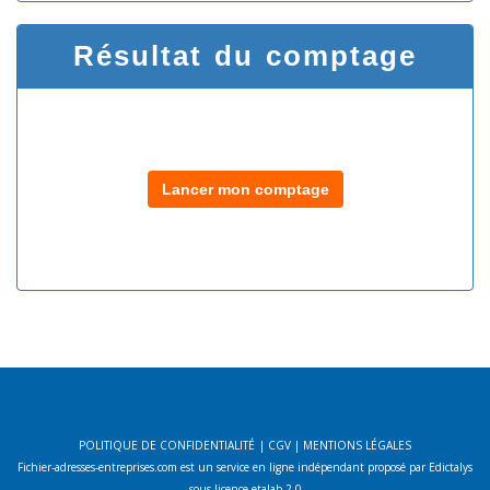
Résultat du comptage
Lancer mon comptage
POLITIQUE DE CONFIDENTIALITÉ
|
CGV
|
MENTIONS LÉGALES
Fichier-adresses-entreprises.com est un service en ligne indépendant proposé par Edictalys
sous licence etalab 2.0