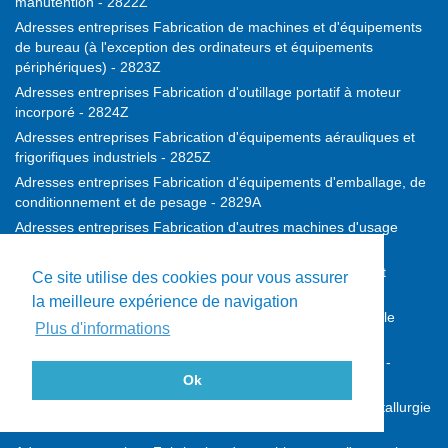
manutention - 2822Z
Adresses entreprises Fabrication de machines et d'équipements
de bureau (à l'exception des ordinateurs et équipements
périphériques) - 2823Z
Adresses entreprises Fabrication d'outillage portatif à moteur
incorporé - 2824Z
Adresses entreprises Fabrication d'équipements aérauliques et
frigorifiques industriels - 2825Z
Adresses entreprises Fabrication d'équipements d'emballage, de
conditionnement et de pesage - 2829A
Adresses entreprises Fabrication d'autres machines d'usage
général - 2829B
Adresses entreprises Fabrication de machines agricoles et
Ce site utilise des cookies pour vous assurer
forestières - 2830Z
la meilleure expérience de navigation
Adresses entreprises Fabrication de machines-outils pour le
Plus d'informations
travail des métaux - 2841Z
Adresses entreprises Fabrication d'autres machines-outils -
Ok
2849Z
Adresses entreprises Fabrication de machines pour la métallurgie
- 2891Z