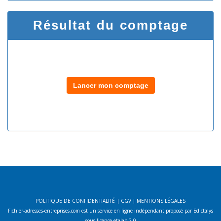
Résultat du comptage
Lancer mon comptage
POLITIQUE DE CONFIDENTIALITÉ
|
CGV
|
MENTIONS LÉGALES
Fichier-adresses-entreprises.com est un service en ligne indépendant proposé par Edictalys
sous licence etalab 2.0