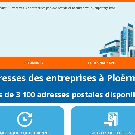
iat / Prospectez les entreprises par voie postale et fiabilisez vos publipostage btob
COMMUNES
CODES NAF / APE
resses des entreprises à Ploër
s de 3 100 adresses postales disponi
MISE À JOUR QUOTIDIENNE
SOURCES OFFICIELLES