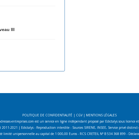
veau III
POLITIQUE DE CONFIDENTIALITÉ
|
CGV
|
MENTIONS LÉGALES
adresses-entreprises.com est un service en ligne indépendant proposé par Edictalys sous licence e
 2011-2021 | Edictalys - Reproduction interdite - Sources SIRENE, INSEE, Service privé distin
lité limité unipersonnelle au capital de 1 000,00 Euros - RCS CRETEIL N° B 534 368 899 - Décla