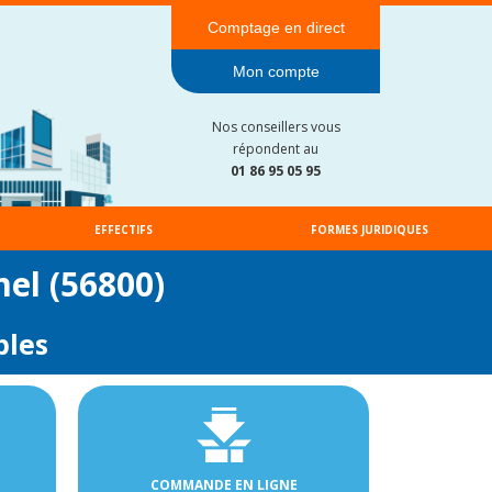
Comptage en direct
Mon compte
Nos conseillers vous
répondent au
01 86 95 05 95
EFFECTIFS
FORMES JURIDIQUES
mel (56800)
bles
COMMANDE EN LIGNE