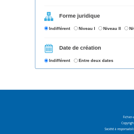
Forme juridique
Indifférent
Niveau I
Niveau II
Ni
Date de création
Indifférent
Entre deux dates
Fichier-
Copyright
Société à responsabi