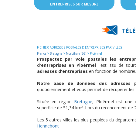
ENTREPRISES SUR MESURE
TÉLÉ
FICHIER ADRESSES POSTALES D'ENTREPRISES PAR VILLES
France
>
Bretagne
>
Morbihan (56)
> Ploërmel
Prospectez par voie postales les entrep
d'entreprises en Ploërmel
est issu de sourc
adresses d'entreprises
en fonction de nombreur
Notre base de données des adresses po
quotidiennement et vous permet de récuperer les i
Située en région
Bretagne
, Ploërmel est une
superficie de 51,34 km². Lors du recencement de 2
Les 5 autres villes les plus peuplées du départe
Hennebont