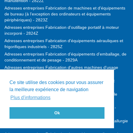
manutention - 2822Z
Adresses entreprises Fabrication de machines et d'équipements
de bureau (à l'exception des ordinateurs et équipements
périphériques) - 2823Z
Adresses entreprises Fabrication d'outillage portatif à moteur
incorporé - 2824Z
Adresses entreprises Fabrication d'équipements aérauliques et
frigorifiques industriels - 2825Z
Adresses entreprises Fabrication d'équipements d'emballage, de
conditionnement et de pesage - 2829A
Adresses entreprises Fabrication d'autres machines d'usage
général - 2829B
Adresses entreprises Fabrication de machines agricoles et
Ce site utilise des cookies pour vous assurer
forestières - 2830Z
la meilleure expérience de navigation
Adresses entreprises Fabrication de machines-outils pour le
Plus d'informations
travail des métaux - 2841Z
Adresses entreprises Fabrication d'autres machines-outils -
Ok
2849Z
Adresses entreprises Fabrication de machines pour la métallurgie
- 2891Z