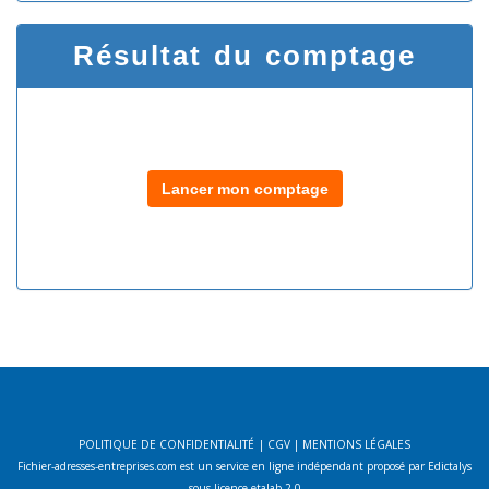
Résultat du comptage
Lancer mon comptage
POLITIQUE DE CONFIDENTIALITÉ
|
CGV
|
MENTIONS LÉGALES
Fichier-adresses-entreprises.com est un service en ligne indépendant proposé par Edictalys
sous licence etalab 2.0