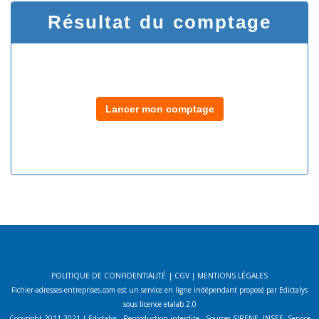
Résultat du comptage
Lancer mon comptage
POLITIQUE DE CONFIDENTIALITÉ
|
CGV
|
MENTIONS LÉGALES
Fichier-adresses-entreprises.com est un service en ligne indépendant proposé par Edictalys
sous licence etalab 2.0
Copyright 2011-2021 | Edictalys - Reproduction interdite - Sources SIRENE, INSEE, Service