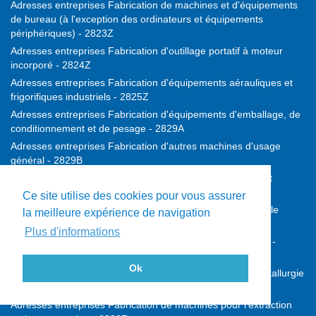
Adresses entreprises Fabrication de machines et d'équipements
de bureau (à l'exception des ordinateurs et équipements
périphériques) - 2823Z
Adresses entreprises Fabrication d'outillage portatif à moteur
incorporé - 2824Z
Adresses entreprises Fabrication d'équipements aérauliques et
frigorifiques industriels - 2825Z
Adresses entreprises Fabrication d'équipements d'emballage, de
conditionnement et de pesage - 2829A
Adresses entreprises Fabrication d'autres machines d'usage
général - 2829B
Adresses entreprises Fabrication de machines agricoles et
forestières - 2830Z
Ce site utilise des cookies pour vous assurer
Adresses entreprises Fabrication de machines-outils pour le
la meilleure expérience de navigation
travail des métaux - 2841Z
Plus d'informations
Adresses entreprises Fabrication d'autres machines-outils -
2849Z
Ok
Adresses entreprises Fabrication de machines pour la métallurgie
- 2891Z
Adresses entreprises Fabrication de machines pour l'extraction