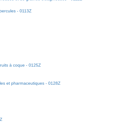
ubercules - 0113Z
 fruits à coque - 0125Z
ales et pharmaceutiques - 0128Z
4Z