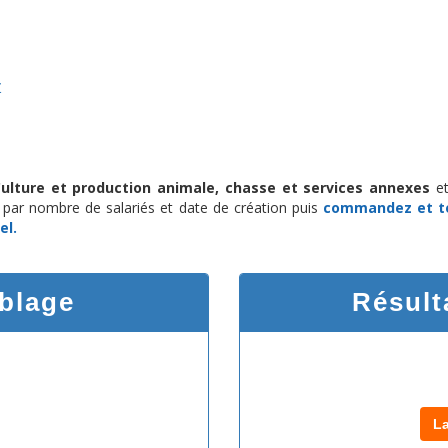
Z
Culture et production animale, chasse et services annexes
et
if par nombre de salariés et date de création puis
commandez et t
el.
iblage
Résult
L