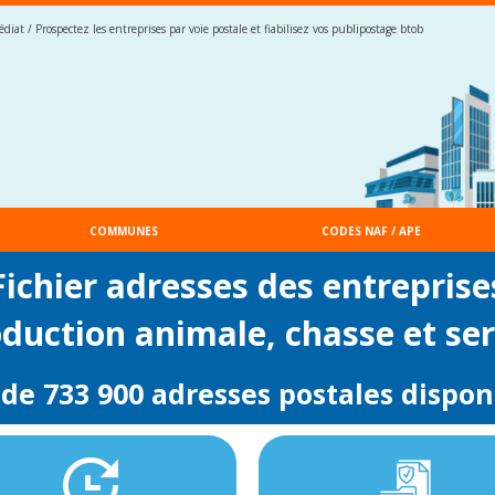
iat / Prospectez les entreprises par voie postale et fiabilisez vos publipostage btob
COMMUNES
CODES NAF / APE
Fichier adresses des entreprise
oduction animale, chasse et se
 de 733 900 adresses postales dispon