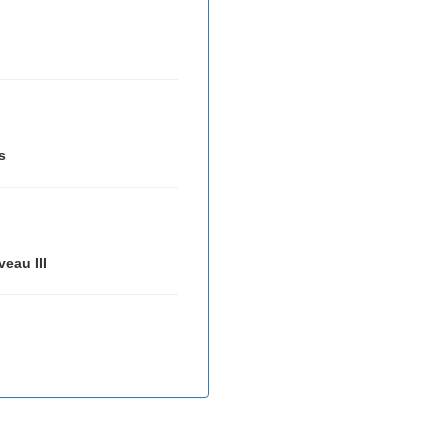
s
veau III