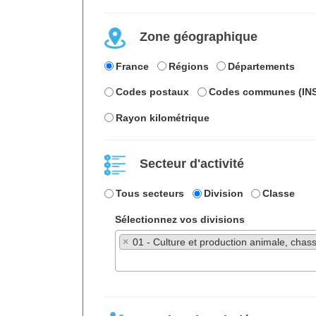
Zone géographique
France
Régions
Départements
Codes postaux
Codes communes (IN
Rayon kilométrique
Secteur d'activité
Tous secteurs
Division
Classe
Sélectionnez vos divisions
×
01 - Culture et production animale, chas