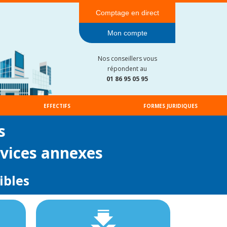
Comptage en direct
Mon compte
Nos conseillers vous
répondent au
01 86 95 05 95
EFFECTIFS
FORMES JURIDIQUES
s
rvices annexes
ibles