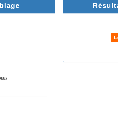
iblage
Résult
L
SEE)