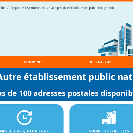
iat / Prospectez les entreprises par voie postale et fiabilisez vos publipostage btob
COMMUNES
CODES NAF / APE
 Autre établissement public na
us de 100 adresses postales disponib
MISE À JOUR QUOTIDIENNE
SOURCES OFFICIELLES