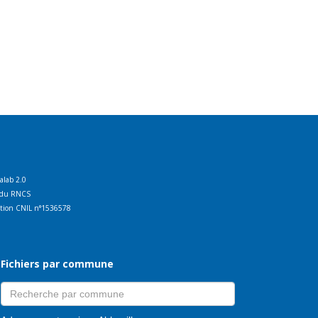
talab 2.0
ct du RNCS
ration CNIL n°1536578
Fichiers par commune