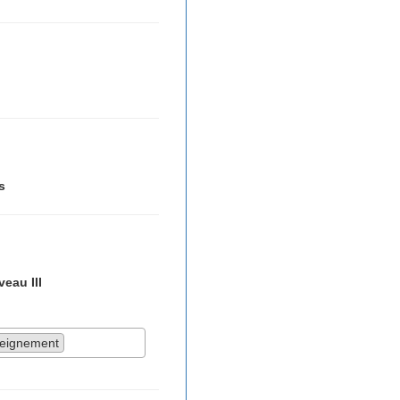
s
veau III
nseignement