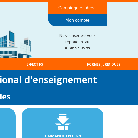
Comptage en direct
Mon compte
Nos conseillers vous
répondent au
01 86 95 05 95
EFFECTIFS
FORMES JURIDIQUES
tional d'enseignement
les
COMMANDE EN LIGNE