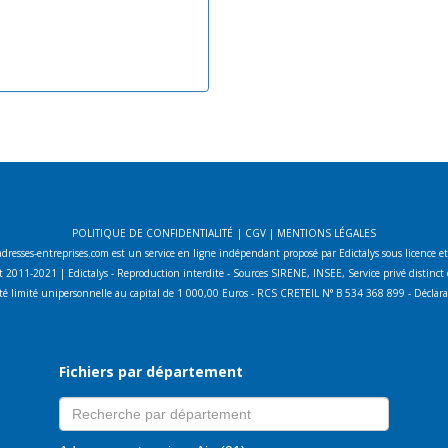
POLITIQUE DE CONFIDENTIALITÉ
|
CGV
|
MENTIONS LÉGALES
adresses-entreprises.com est un service en ligne indépendant proposé par Edictalys sous licence e
 2011-2021 | Edictalys - Reproduction interdite - Sources SIRENE, INSEE, Service privé distin
lité limité unipersonnelle au capital de 1 000,00 Euros - RCS CRETEIL N° B 534 368 899 - Décla
Fichiers par département